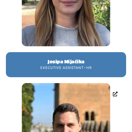
Josipa Mijačika
EXECUTIVE ASSISTANT–HR